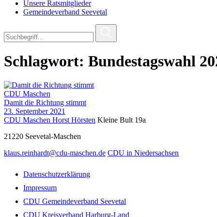
Unsere Ratsmitglieder
Gemeindeverband Seevetal
Schlagwort:
Bundestagswahl 20
CDU Maschen
Damit die Richtung stimmt
23. September 2021
CDU Maschen Horst Hörsten
Kleine Bult 19a
21220
Seevetal-Maschen
klaus.reinhardt@cdu-maschen.de
CDU in Niedersachsen
Datenschutzerklärung
Impressum
CDU Gemeindeverband Seevetal
CDU Kreisverband Harburg-Land