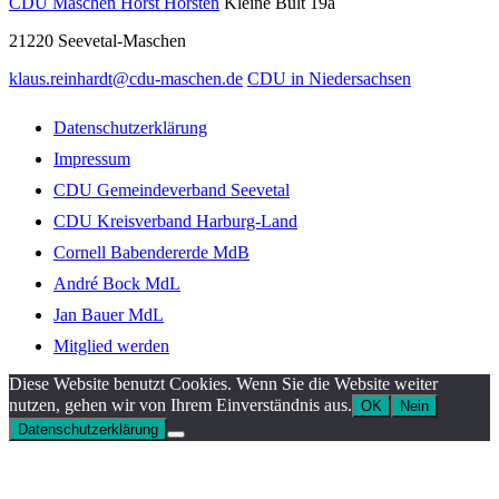
CDU Maschen Horst Hörsten
Kleine Bult 19a
21220
Seevetal-Maschen
klaus.reinhardt@cdu-maschen.de
CDU in Niedersachsen
Datenschutzerklärung
Impressum
CDU Gemeindeverband Seevetal
CDU Kreisverband Harburg-Land
Cornell Babendererde MdB
André Bock MdL
Jan Bauer MdL
Mitglied werden
Diese Website benutzt Cookies. Wenn Sie die Website weiter
nutzen, gehen wir von Ihrem Einverständnis aus.
OK
Nein
Datenschutzerklärung